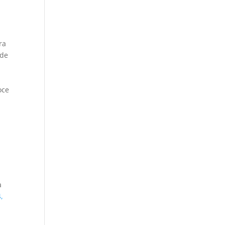
ra
 de
oce
a
,