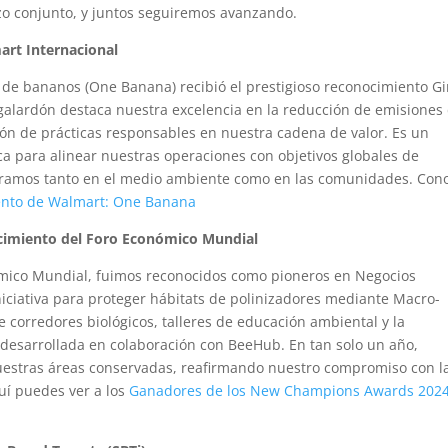
zo conjunto, y juntos seguiremos avanzando.
art Internacional
 de bananos (One Banana) recibió el prestigioso reconocimiento Gi
galardón destaca nuestra excelencia en la reducción de emisiones
ón de prácticas responsables en nuestra cadena de valor. Es un
ca para alinear nuestras operaciones con objetivos globales de
neramos tanto en el medio ambiente como en las comunidades. Con
nto de Walmart: One Banana
cimiento del Foro Económico Mundial
mico Mundial, fuimos reconocidos como pioneros en Negocios
niciativa para proteger hábitats de polinizadores mediante Macro-
e corredores biológicos, talleres de educación ambiental y la
desarrollada en colaboración con BeeHub. En tan solo un año,
nuestras áreas conservadas, reafirmando nuestro compromiso con l
quí puedes ver a los
Ganadores de los New Champions Awards 2024