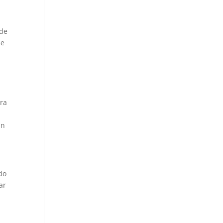
 de
de
ara
un
do
ar