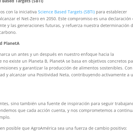
 Based Targets (SBTi)
s con la iniciativa
Science Based Targets (SBTi)
para establecer
alcanzar el Net-Zero en 2050. Este compromiso es una declaración
te y las generaciones futuras, y refuerza nuestra determinación 
 carbono.
ad PlanetA
arca un antes y un después en nuestro enfoque hacia la
e no existe un Planeta B, PlanetA se basa en objetivos concretos p
misiones y garantizar la producción de alimentos sostenibles. Con
dad y alcanzar una Positividad Neta, contribuyendo activamente a 
antes, sino también una fuente de inspiración para seguir trabajan
tendemos que cada acción cuenta, y nos comprometemos a continu
emplo.
en posible que AgroAmérica sea una fuerza de cambio positivo: