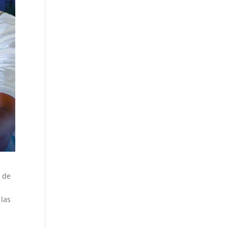
s de
 las