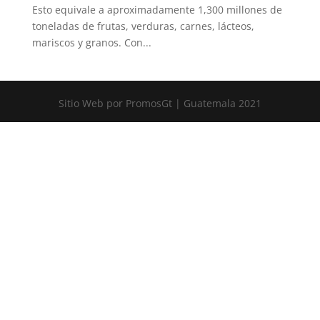
Esto equivale a aproximadamente 1,300 millones de
toneladas de frutas, verduras, carnes, lácteos,
mariscos y granos. Con...
Sitio Web por PromosGt | Guatemala 2021