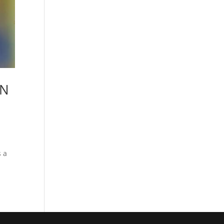
EN
s a