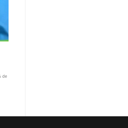
% de
a