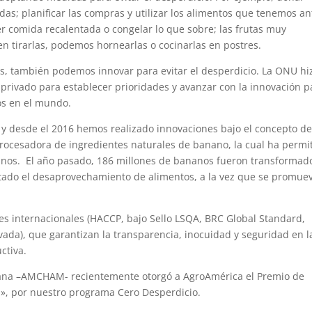
as; planificar las compras y utilizar los alimentos que tenemos an
r comida recalentada o congelar lo que sobre; las frutas muy
 tirarlas, podemos hornearlas o cocinarlas en postres.
, también podemos innovar para evitar el desperdicio. La ONU hi
y privado para establecer prioridades y avanzar con la innovación p
tos en el mundo.
 y desde el 2016 hemos realizado innovaciones bajo el concepto d
ocesadora de ingredientes naturales de banano, la cual ha permi
anos. El año pasado, 186 millones de bananos fueron transformad
itado el desaprovechamiento de alimentos, a la vez que se promuev
es internacionales (HACCP, bajo Sello LSQA, BRC Global Standard,
vada), que garantizan la transparencia, inocuidad y seguridad en l
ctiva.
na –AMCHAM- recientemente otorgó a AgroAmérica el Premio de
d», por nuestro programa Cero Desperdicio.