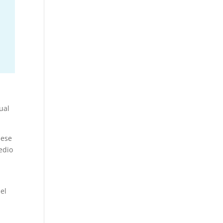
ual
 ese
edio
l
el